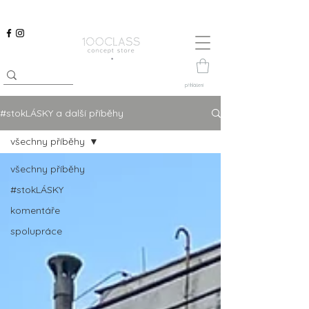
přihlášení
#stokLÁSKY a další příběhy
všechny příběhy
všechny příběhy
#stokLÁSKY
komentáře
spolupráce