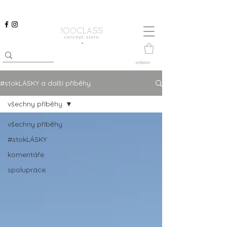
přihlášení
#stokLÁSKY a další příběhy
všechny příběhy
všechny příběhy
#stokLÁSKY
komentáře
spolupráce