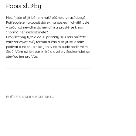
Popis služby
Nestíháte přijít během naší běžné otvírací doby?
Potřebujete nakoupit dárek na poslední chvíli? Jste
v práci od nevidím do nevidím a prostě se k nám
"normálně" nedostanete?
Pro všechny tyto a další případy si u nás můžete
zarezervovat svůj termín a čas a přijít se k nám
podívat a nakoupit, kdykoliv se to bude hodit Vám.
Stačí Vám už jen pár kliků a dveře v Soukenické se
otevřou jen pro Vás.
BUĎTE S NÁMI V KONTAKTU