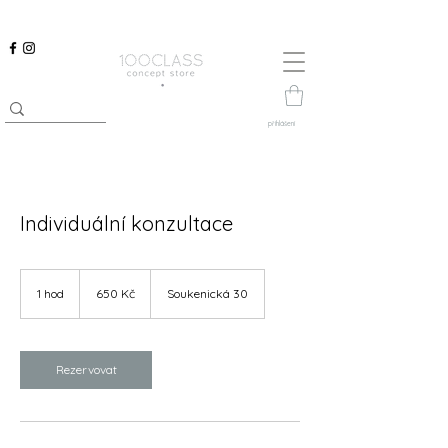
přihlášení
Individuální konzultace
650
českých
1 hod
1
650 Kč
Soukenická 30
korun
h
o
Rezervovat