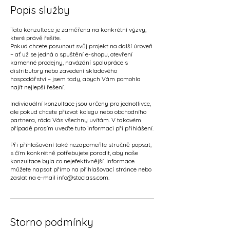
Popis služby
Tato konzultace je zaměřena na konkrétní výzvy,
které právě řešíte.
Pokud chcete posunout svůj projekt na další úroveň
– ať už se jedná o spuštění e-shopu, otevření
kamenné prodejny, navázání spolupráce s
distributory nebo zavedení skladového
hospodářství – jsem tady, abych Vám pomohla
najít nejlepší řešení.
Individuální konzultace jsou určeny pro jednotlivce,
ale pokud chcete přizvat kolegu nebo obchodního
partnera, ráda Vás všechny uvítám. V takovém
případě prosím uveďte tuto informaci při přihlášení.
Při přihlašování také nezapomeňte stručně popsat,
s čím konkrétně potřebujete poradit, aby naše
konzultace byla co nejefektivnější. Informace
můžete napsat přímo na přihlašovací stránce nebo
zaslat na e-mail info@stoclass.com.
Storno podmínky