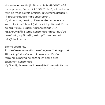
Konzultace probíhají přímo v obchodě 100CLASS
concept store, Soukenická 30, Praha 1, kde se budu
těšit na Vaše skvělé projekty a všetečné dotazy ;).
Připraveno bude i malé občerstvení.
Vy si naopak, prosím, přineste vše, co budete pro
konzultaci potřebovat (od psacích potřeb až třeba
po praktickou ukázku Vašeho nápadu). A
NEZAPOMEŇTE téma konzultace napsat buď do
poznámky u přihlášky nebo přímo na e-mail
info@stoclass.com.
Storno podmínky
Zrušení rezervovaného termínu je možné nejpozději
48 hodin před začátkem konzultace. Změna
termínu je možná nejpozději 24 hodin před
začátkem konzultace.
V případě, že rezervaci nezrušíte či nezměníte a v
daném termínu se nedostavíte, je poplatek za
konzultaci nevratný.
BUĎTE S NÁMI V KONTAKTU