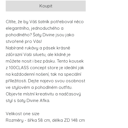
Koupit
Cítíte, že by Váš šatník potřeboval něco
elegantního, jednoduchého a
pohodlného? Šaty Divine jsou jako
stvořené pro Vás!
Nabírané rukávy a pásek krásně
zdůrazní Vaši siluetu, ale klidně je
můžete nosit i bez pásku. Tento kousek
z 100CLASS concept store je ideální jak
na každodenní nošení, tak na speciální
příležitosti. Dejte najevo svou osobnost
ve stylovém a pohodlném outfitu.
Objevte místní kreativitu a nadčasový
styl s šaty Divine Afka.
Velikost one size
Rozměry - šířka 58 cm, délka ZD 148 cm