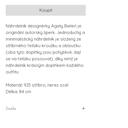
Koupit
Náhrdelník designérky Agaty Bieleń je
originální autorský šperk. Jednoduchý a
minimalistický náhrdelník je složený ze
stříbrného řetízku kroužku a obloučku
(oba tyto doplňky jsou pohyblivé, dají
se na řetízku posouvat), díky nimž je
náhrdelník krásným doplňkem každého
outfitu.
Materiál: 925 stříbro, nerez ocel
Délka: 84 cm
Značka
Agata Bieleń