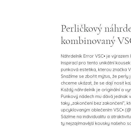
Perličkový náhrde
kombinovaný VS
Náhrdelník Error VSC• je výrazem 
Inspirací pro tento unikátní kous
punková estetika, kterou značka VS
Snažíme se zbořit mýtus, že perly j
chceme ukázat, že se dají nosit kaž
Každý náhrdelník je originální a 
Punkový nádech mu dává jednak vž
taky „zakončení bez zakončení“, k
upcyklovaným oblečením VSC• (@
Sázíme na individualitu a atraktivit
ty nejzajímavější kousky našeho so