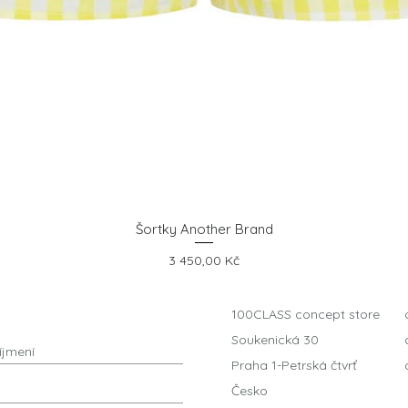
Šortky Another Brand
Rychlý náhled
Cena
3 450,00 Kč
100CLASS concept store
Soukenická 30
Praha 1-Petrská čtvrť
Česko