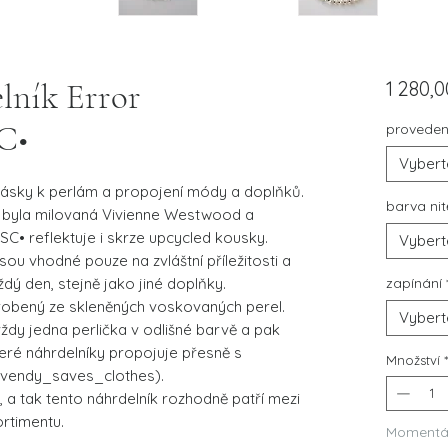
lník Error
1 280,
C•
proveden
Vybert
lásky k perlám a propojení módy a doplňků.
barva nit
ek byla milovaná Vivienne Westwood a
C• reflektuje i skrze upcycled kousky.
Vybert
sou vhodné pouze na zvláštní příležitosti a
dý den, stejně jako jiné doplňky.
zapínání
vyrobený ze skleněných voskovaných perel.
Vybert
dy jedna perlička v odlišné barvě a pak
teré náhrdelníky propojuje přesně s
Množství
vendy_saves_clothes).
u, a tak tento náhrdelník rozhodně patří mezi
rtimentu.
Momentá