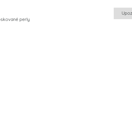
Upoz
voskované perly