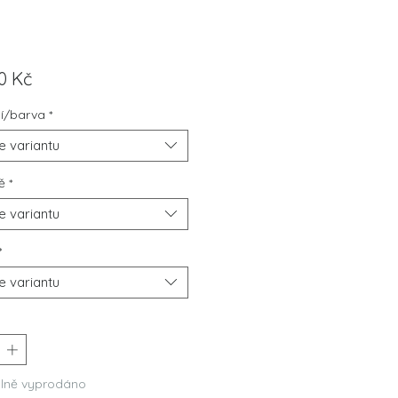
Cena
00 Kč
í/barva
*
e variantu
ě
*
e variantu
*
e variantu
*
lně vyprodáno