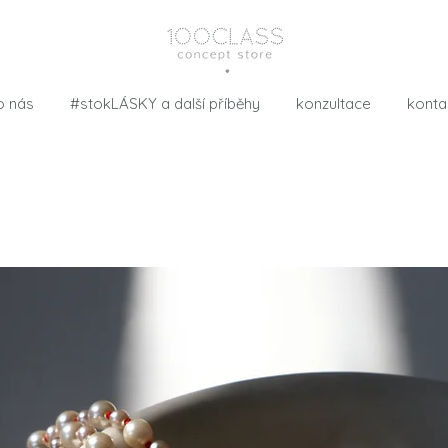
o nás
#stokLÁSKY a další příběhy
konzultace
konta