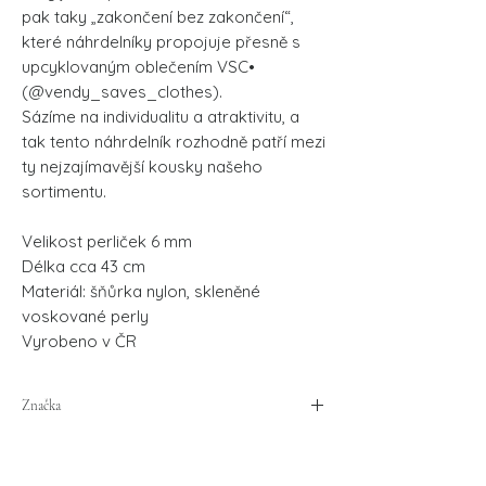
pak taky „zakončení bez zakončení“,
které náhrdelníky propojuje přesně s
upcyklovaným oblečením VSC•
(@vendy_saves_clothes).
Sázíme na individualitu a atraktivitu, a
tak tento náhrdelník rozhodně patří mezi
ty nejzajímavější kousky našeho
sortimentu.
Velikost perliček 6 mm
Délka cca 43 cm
Materiál: šňůrka nylon, skleněné
voskované perly
Vyrobeno v ČR
Značka
VSC•