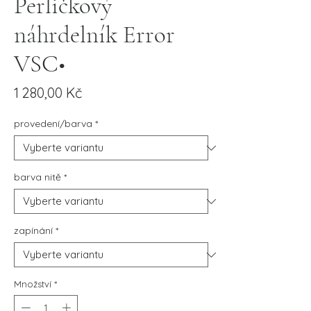
Perličkový
náhrdelník Error
VSC•
Cena
1 280,00 Kč
provedení/barva
*
barva nitě
*
zapínání
*
Množství
*