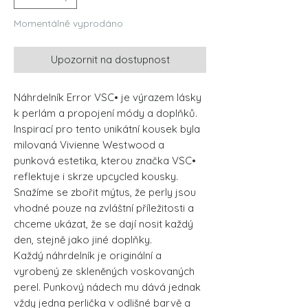
Momentálně vyprodáno
Upozornit na dostupnost
Náhrdelník Error VSC• je výrazem lásky
k perlám a propojení módy a doplňků.
Inspirací pro tento unikátní kousek byla
milovaná Vivienne Westwood a
punková estetika, kterou značka VSC•
reflektuje i skrze upcycled kousky.
Snažíme se zbořit mýtus, že perly jsou
vhodné pouze na zvláštní příležitosti a
chceme ukázat, že se dají nosit každý
den, stejně jako jiné doplňky.
Každý náhrdelník je originální a
vyrobený ze skleněných voskovaných
perel. Punkový nádech mu dává jednak
vždy jedna perlička v odlišné barvě a