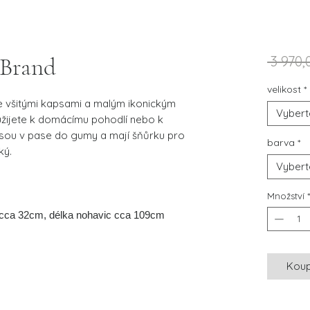
 Brand
 3 970,
velikost
*
e všitými kapsami a malým ikonickým
Vybert
yužijete k domácímu pohodlí nebo k
jsou v pase do gumy a mají šňůrku pro
barva
*
ký.
Vybert
Množství
c cca 32cm, délka nohavic cca 109cm
Koup