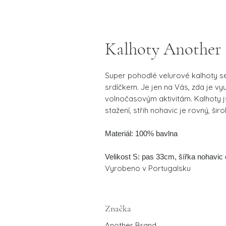
Kalhoty Another
Super pohodlé velurové kalhoty s
srdíčkem. Je jen na Vás, zda je v
volnočasovým aktivitám. Kalhoty 
stažení, střih nohavic je rovný, širo
Materiál: 100% bavlna
Velikost S: pas 33cm, šířka nohavi
Vyrobeno v Portugalsku
Značka
Another Brand