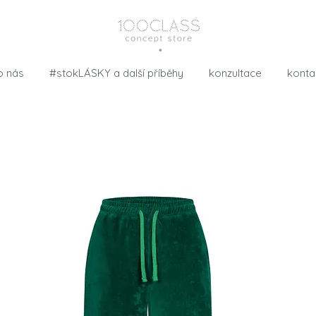
o nás
#stokLÁSKY a další příběhy
konzultace
konta