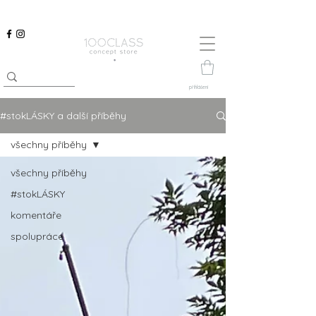
přihlášení
#stokLÁSKY a další příběhy
všechny příběhy
všechny příběhy
#stokLÁSKY
komentáře
spolupráce